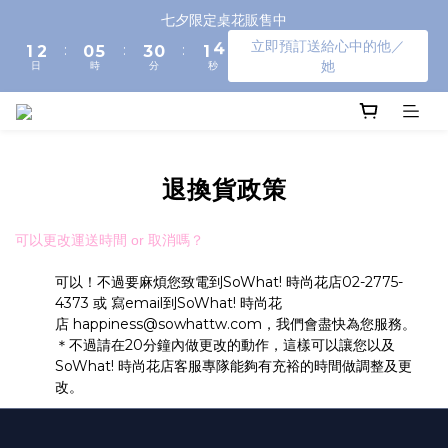
3
4
2
7
5
2
3
5
七夕限定桌花販售中
2
3
1
6
4
1
2
4
立即預訂送給心中的他／
:
:
:
1
2
0
5
3
0
1
3
她
日
時
分
秒
0
1
4
2
0
2
0
3
1
1
2
0
0
1
0
退換貨政策
可以更改運送時間 or 取消嗎？
可以！不過要麻煩您致電到SoWhat! 時尚花店02-2775-
4373 或 寫email到SoWhat! 時尚花
店
happiness@sowhattw.com
，我們會盡快為您服務。
＊不過請在20分鐘內做更改的動作，這樣可以讓您以及
SoWhat! 時尚花店客服專隊能夠有充裕的時間做調整及更
改。