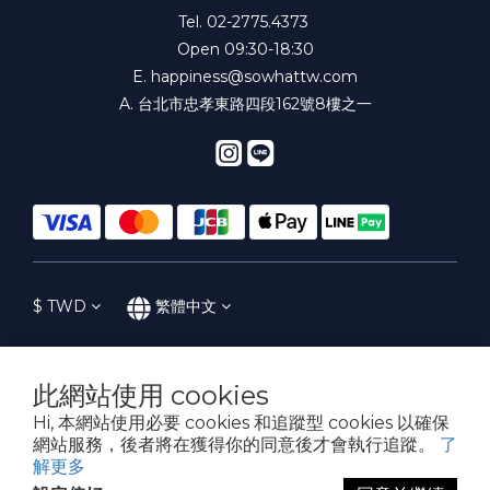
Tel. 02-2775.4373
Open 09:30-18:30
E.
happiness@sowhattw.com
A. 台北市忠孝東路四段162號8樓之一
$
TWD
繁體中文
此網站使用 cookies
提醒您，我們不會以電話或簡訊方式通知變更付款方式。
Hi, 本網站使用必要 cookies 和追蹤型 cookies 以確保
網站服務，後者將在獲得你的同意後才會執行追蹤。
了
解更多
Copyright© 2016-2023 SoWhat! 花樣子