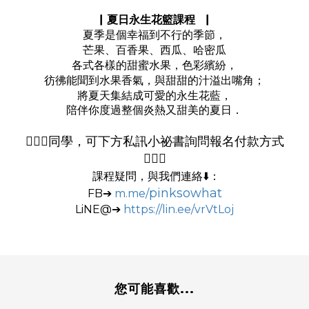
▏夏日永生花籃課程 ▏
夏季是個幸福到不行的季節，
芒果、百香果、西瓜、哈密瓜
各式各樣的甜蜜水果，色彩繽紛，
彷彿能聞到水果香氣，與甜甜的汁溢出嘴角；
將夏天集結成可愛的永生花藍，
陪伴你度過整個炎熱又甜美的夏日．
🙋🏻‍♀️同學，可下方私訊小祕書詢問報名付款方式
🙋🏻‍♀️
課程疑問，與我們連絡⬇️：
pinksowhat
FB➔
m.me/
LiNE@➔
https://lin.ee/vrVtLoj
您可能喜歡...