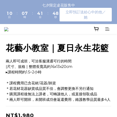
3
2
2
9
6
3
6
七夕限定桌花販售中
2
1
1
8
5
2
5
9
立即預訂送給心中的他／
:
:
:
1
0
0
7
4
1
4
8
她
日
時
分
秒
0
6
3
0
3
7
5
2
2
6
4
1
1
5
3
0
0
4
2
3
花藝小教室｜夏日永生花籃
1
2
0
1
0
兩人即可成班，可洽客服溝通可行的時間
|尺寸、規格 | 整體長寬高約16x13x20cm
▸課程時間約1.5~2小時
＊課程費用已含花材/花器/師資
＊若花材花器缺貨或品質不佳，會調整更換不另行通知
＊購買課程後無法上課者，可轉讓他人，或直接領取成品
＊兩人即可開班，未開班成功會返還費用，維護教學品質最多4人
NT$1,980