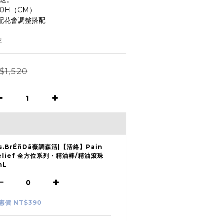
30H（CM）
配花會調整搭配
年
$1,520
s.BrÉñDä薇調森活|【活絡】Pain
elief 全方位系列・精油棒/精油滾珠
mL
惠價 NT$390