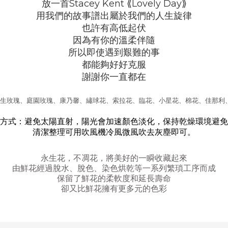
放一首Stacey Kent ⟪Lovely Day⟫
用我
們
的故事譜出
屬於我們的人生旋律
也許有高低起伏
因為有你的溫柔伴隨
所以即使遇到艱難的事
都能夠好好克服
謝謝你一直都在
：永生玫瑰、庭園玫瑰、康乃馨、繡球花、索拉花、臨花、小星花、棉花、佳那利
方式：避免太陽直射，陽光會加速顏色淡化，保持乾燥環境避免
清潔整理可用吹風機冷風微風吹去灰塵即可
。
永生花，不凋花，將美好的一瞬收藏起來
由鮮花經過脫水、脫色、染色烘乾等一系列繁瑣工序而成
保留了鮮花的柔軟度和延長壽命
卻又比鮮花擁有更多元的色彩