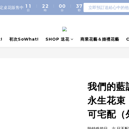
:
:
:
1
1
2
2
0
0
3
7
定桌花販售中
立即預訂送給心中的他
日
時
分
秒
0
0
1
1
2
6
0
0
1
5
0
4
3
2
!
初次SoWhat!
SHOP 送花
商業花藝＆婚禮花藝
1
0
我們的藍
永生花束
可宅配（
除特殊節日，六.日不