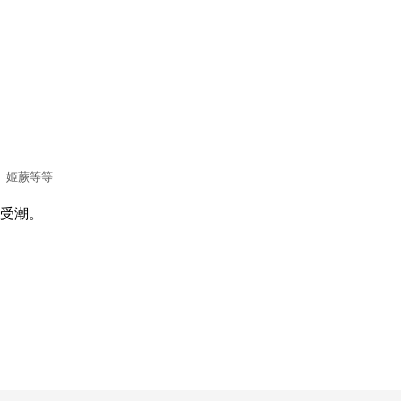
、姬蕨等等
受潮。