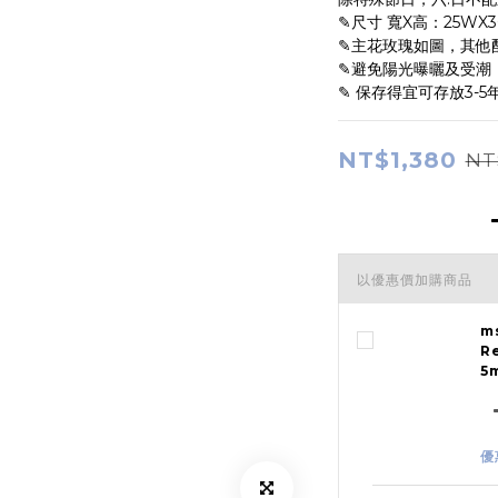
✎尺寸 寬X高：25WX
✎主花玫瑰如圖，其他
✎避免陽光曝曬及受潮
✎ 保存得宜可存放3-5
NT$1,380
NT
以優惠價加購商品
m
R
5
優