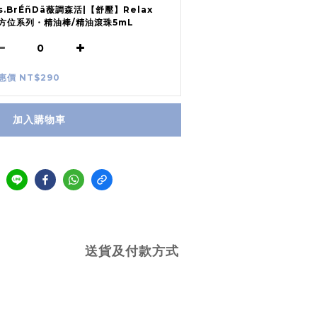
s.BrÉñDä薇調森活|【舒壓】Relax
方位系列・精油棒/精油滾珠5mL
惠價 NT$290
加入購物車
送貨及付款方式