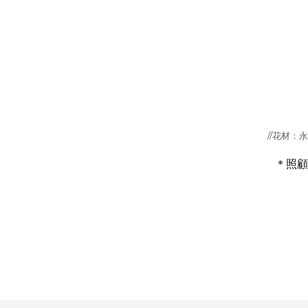
//花材
＊照顧