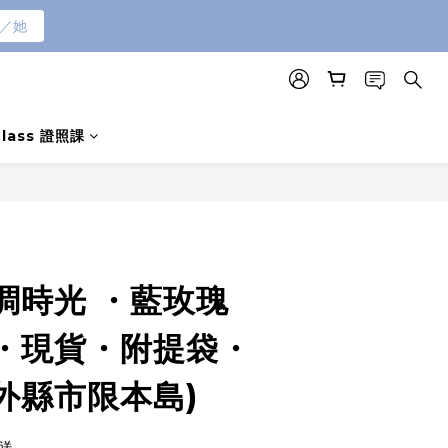
／她
Class 證照課
調時光 ・藍玫瑰
・現貨・附提袋・
外縣市限本島)
配送。