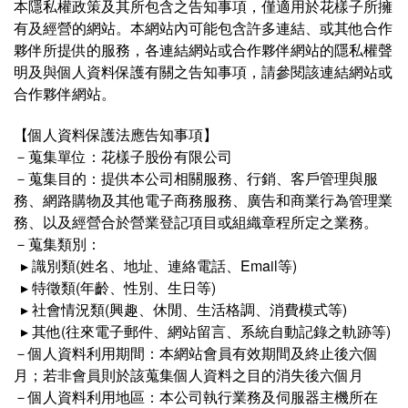
本隱私權政策及其所包含之告知事項，僅適用於花樣子所擁
有及經營的網站。本網站內可能包含許多連結、或其他合作
夥伴所提供的服務，各連結網站或合作夥伴網站的隱私權聲
明及與個人資料保護有關之告知事項，請參閱該連結網站或
合作夥伴網站。
【個人資料保護法應告知事項】
－蒐集單位：花樣子股份有限公司
－蒐集目的：提供本公司相關服務、行銷、客戶管理與服
務、網路購物及其他電子商務服務、廣告和商業行為管理業
務、以及經營合於營業登記項目或組織章程所定之業務。
－蒐集類別：
▸ 識別類(姓名、地址、連絡電話、Email等)
▸ 特徵類(年齡、性別、生日等)
▸ 社會情況類(興趣、休閒、生活格調、消費模式等)
▸ 其他(往來電子郵件、網站留言、系統自動記錄之軌跡等)
－個人資料利用期間：本網站會員有效期間及終止後六個
月；若非會員則於該蒐集個人資料之目的消失後六個月
－個人資料利用地區：本公司執行業務及伺服器主機所在