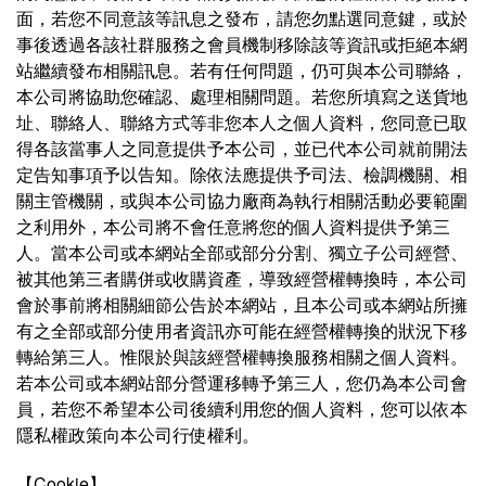
面，若您不同意該等訊息之發布，請您勿點選同意鍵，或於
事後透過各該社群服務之會員機制移除該等資訊或拒絕本網
站繼續發布相關訊息。若有任何問題，仍可與本公司聯絡，
本公司將協助您確認、處理相關問題。若您所填寫之送貨地
址、聯絡人、聯絡方式等非您本人之個人資料，您同意已取
得各該當事人之同意提供予本公司，並已代本公司就前開法
定告知事項予以告知。除依法應提供予司法、檢調機關、相
關主管機關，或與本公司協力廠商為執行相關活動必要範圍
之利用外，本公司將不會任意將您的個人資料提供予第三
人。當本公司或本網站全部或部分分割、獨立子公司經營、
被其他第三者購併或收購資產，導致經營權轉換時，本公司
會於事前將相關細節公告於本網站，且本公司或本網站所擁
有之全部或部分使用者資訊亦可能在經營權轉換的狀況下移
轉給第三人。惟限於與該經營權轉換服務相關之個人資料。
若本公司或本網站部分營運移轉予第三人，您仍為本公司會
員，若您不希望本公司後續利用您的個人資料，您可以依本
隱私權政策向本公司行使權利。
【Cookie】