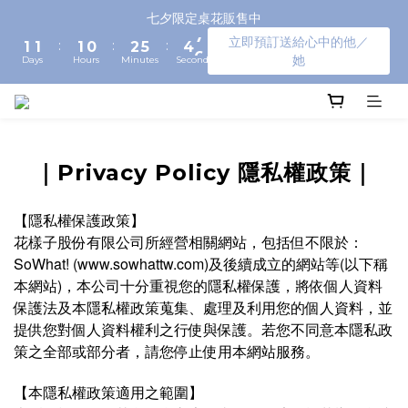
3
3
3
2
4
7
6
8
七夕限定桌花販售中
2
2
2
1
3
6
5
7
立即預訂送給心中的他／
:
:
:
1
1
1
0
2
5
4
6
她
Days
Hours
Minutes
Seconds
0
0
0
1
4
3
5
0
3
2
4
2
1
3
1
0
2
0
1
0
｜Privacy Policy 隱私權政策｜
【隱私權保護政策】
花樣子股份有限公司所經營相關網站，包括但不限於：
SoWhat! (www.sowhattw.com)及後續成立的網站等(以下稱
本網站)，本公司十分重視您的隱私權保護，將依個人資料
保護法及本隱私權政策蒐集、處理及利用您的個人資料，並
提供您對個人資料權利之行使與保護。若您不同意本隱私政
策之全部或部分者，請您停止使用本網站服務。
【本隱私權政策適用之範圍】