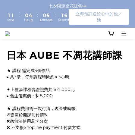
3
3
2
6
2
7
3
7
七夕限定桌花販售中
2
2
1
5
1
6
2
6
立即預訂送給心中的他／
:
:
:
1
1
0
4
0
5
1
5
她
Days
Hours
Minutes
Seconds
0
0
3
4
0
4
2
3
3
1
2
2
0
1
1
0
0
日本 AUBE 不凋花講師課
★ 課程 需完成3個作品
▸ 共3堂，每堂課程時間約4-5小時
✦上整套課程含證照費共 $21,000元
▸ 舊生優惠價：$18,000
★ 課程費用需一次付清，現金或轉帳
※皆需於開課前付清※
❌恕無法使用刷卡分次
❌ 不支援Shopline payment 付款方式