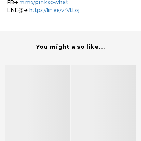
pinksowhat
FB➔
m.me/
LiNE@➔
https://lin.ee/vrVtLoj
You might also like...