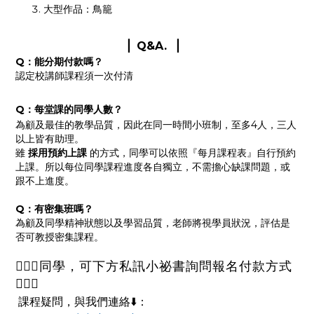
大型作品：鳥籠
▏Q&A. ▏
Q：能分期付款嗎？
認定校講師課程須一次付清
Q：每堂課的同學人數？
為顧及最佳的教學品質，因此在同一時間小班制，至多4人，三人
以上皆有助理。
雖
採用預約上課
的方式，同學可以依照『每月課程表』自行預約
上課。所以每位同學課程進度各自獨立，不需擔心缺課問題，或
跟不上進度。
Q：有密集班嗎？
為顧及同學精神狀態以及學習品質，老師將視學員狀況，評估是
否可教授密集課程。
🙋🏻‍♀️同學，可下方私訊小祕書詢問報名付款方式
🙋🏻‍♀️
課程疑問，與我們連絡⬇️：