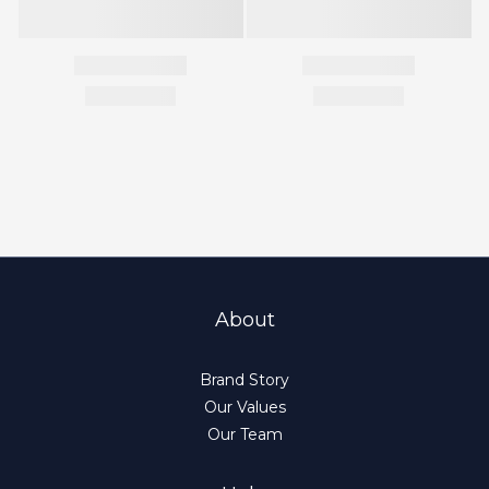
About
Brand Story
Our Values
Our Team