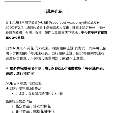
▏課程介紹. ▏
日本AUBE不凋花協會(AUBE Preserved Academy)正式成立於
2003年12月，總部位於日本愛知県名古屋市，除日本認定校外，海外
校遍布韓國、台灣、香港、澳門以及馬來西亞等地，
至今甚至已有超過
1500位會員
。
日本AUBE不凋花『講師課』 採用預約上課 的方式，同學可以依
照下方開放的『每月課程表』自行預約上課。因此每位同學課程
進度各自獨立，不需擔心缺課問題，或跟不上進度。
※ 務必先完成報名付款，在LiNE私訊小秘書索取『每月課程表』
連結，進行預約 ※
AUBE不凋花『講師課』
★ 課程 需完成3個作品
共3堂，
每堂課程時間約4-5小時
協會指定技法作品：
指定作品：瀑布型捧花
創作作品：螺旋花腳捧花