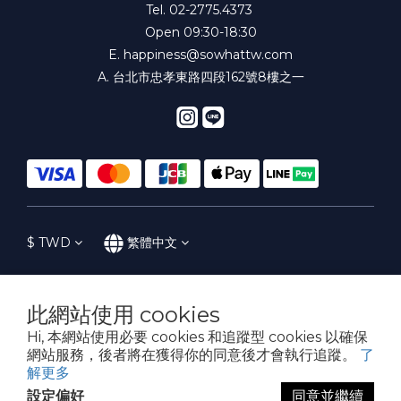
Tel. 02-2775.4373
Open 09:30-18:30
E.
happiness@sowhattw.com
A. 台北市忠孝東路四段162號8樓之一
$
TWD
繁體中文
此網站使用 cookies
提醒您，我們不會以電話或簡訊方式通知變更付款方式。
Hi, 本網站使用必要 cookies 和追蹤型 cookies 以確保
網站服務，後者將在獲得你的同意後才會執行追蹤。
了
解更多
Copyright© 2016-2023 SoWhat! 花樣子
設定偏好
同意並繼續