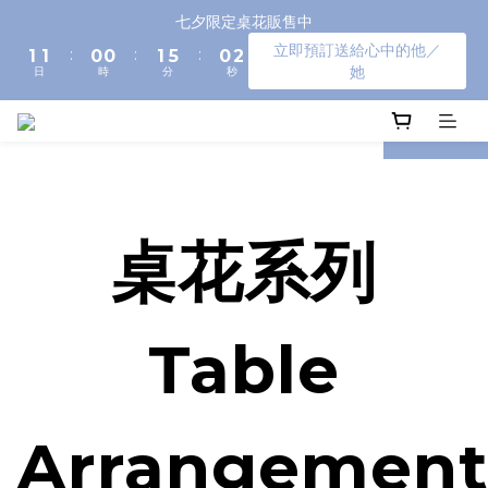
4
3
3
2
2
3
7
2
七夕限定桌花販售中
3
2
2
1
1
2
6
1
立即預訂送給心中的他／
2
:
:
:
1
1
0
0
1
5
0
她
日
時
分
秒
1
0
0
0
4
0
3
prev
next
2
1
0
桌花系列
Table
Arrangemen