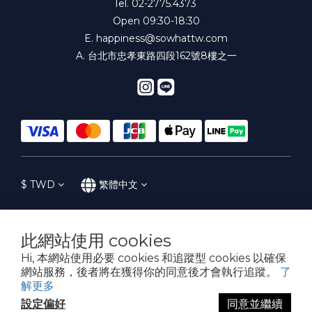
Tel. 02-2775.4373
Open 09:30-18:30
E.
happiness@sowhattw.com
A. 台北市忠孝東路四段162號8樓之一
$
TWD
繁體中文
此網站使用 cookies
提醒您，我們不會以電話或簡訊方式通知變更付款方式。
Hi, 本網站使用必要 cookies 和追蹤型 cookies 以確保
網站服務，後者將在獲得你的同意後才會執行追蹤。
了
解更多
Copyright© 2016-2023 SoWhat! 花樣子
設定偏好
同意並繼續