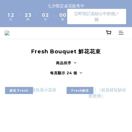
3
4
4
5
2
4
2
2
七夕限定桌花販售中
2
3
3
4
1
3
1
1
立即預訂送給心中的他／
:
:
:
1
2
2
3
0
2
0
0
她
日
時
分
秒
0
1
1
2
1
0
0
1
0
0
Fresh Bouquet 鮮花花束
商品排序
每頁顯示 24 個
鮮花 Fresh
Fresh鮮花