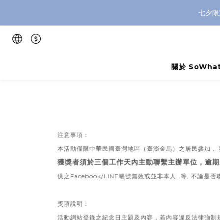
七夕限
關於 SoWhat
注意事項：
本活動僅限中華民國臺灣地區（臺澎金馬）之居民參加，
獲獎者須於三個工作天內主動聯繫主辦單位，逾期
供之
Facebook/LINE
帳號無效或並非本人…等, 不論是
獎項說明：
活動網站登錄之紀念日主題及內容，若內容違反法律強制