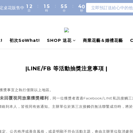
:
:
:
1
2
1
5
5
5
4
0
定桌花販售中
立即預訂送給心中的他
日
時
分
秒
0
1
0
4
4
4
3
0
3
3
3
2
2
2
2
1
1
1
1
0
0
0
0
!
初次SoWhat!
SHOP 送花
商業花藝＆婚禮花藝
|LINE/FB 等活動抽獎注意事項 |
 獲獎事宜之執行僅限以上地區。
未回覆視同放棄獲獎權利
，
同一位獲獎者透過Facebook/LINE私訊
否聯絡到本人，皆視同有效通知。主辦單位於第三次接觸仍無法聯繫成功時，將
規定、公共秩序或善良風俗，或是明顯不符合活動主題，會由主辦單位取消參