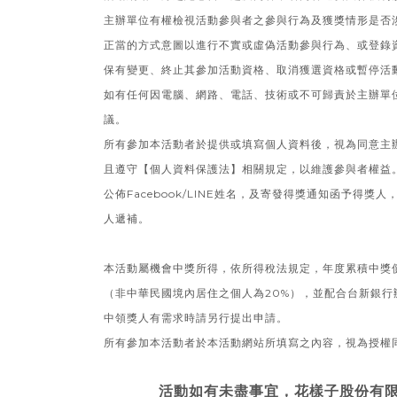
主辦單位有權檢視活動參與者之參與行為及獲獎情形是否
正當的方式意圖以進行不實或虛偽活動參與行為、或登錄
保有變更、終止其參加活動資格、取消獲選資格或暫停活
如有任何因電腦、網路、電話、技術或不可歸責於主辦單
議。
所有參加本活動者於提供或填寫個人資料後，視為同意主
且遵守【個人資料保護法】相關規定，以維護參與者權益
公佈
Facebook/LINE
姓名，及寄發得獎通知函予得獎人
人遞補。
本活動屬機會中獎所得，依所得稅法規定，年度累積中獎價值
（非中華民國境內居住之個人為20%），並配合台新銀行
中領獎人有需求時請另行提出申請。
所有參加本活動者於本活動網站所填寫之內容，視為授權
活動如有未盡事宜，花樣子股份有