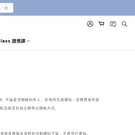
／她
Class 證照課
接觸三次, 不論是否聯絡到本人，皆視同完成通知；若獲獎者所提
於私訊留言告知主辦單位聯絡方式。
與資格並將報名資料於活動網站下架，不再另行通知。