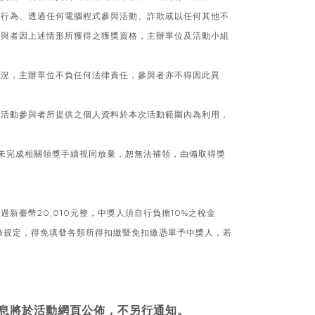
與行為、透過任何電腦程式參與活動、詐欺或以任何其他不
參與者因上述情形所獲得之獲獎資格，主辦單位及活動小組
情況，主辦單位不負任何法律責任，參與者亦不得因此異
就活動參與者所提供之個人資料於本次活動範圍內為利用，
未完成相關領獎手續視同放棄，恕無法補領，由備取得獎
新臺幣20,010元整，中獎人須自行負擔10%之稅金
1條規定，得免填發各類所得扣繳暨免扣繳憑單予中獎人，若
息將於活動網頁公佈，不另行通知。