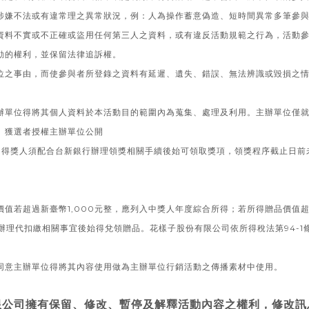
涉嫌不法或有違常理之異常狀況，例：人為操作蓄意偽造、短時間異常多筆參
資料不實或不正確或盜用任何第三人之資料，或有違反活動規範之行為，活動
動的權利，並保留法律追訴權。
位之事由，而使參與者所登錄之資料有延遲、遺失、錯誤、無法辨識或毀損之
辦單位得將其個人資料於本活動目的範圍內為蒐集、處理及利用。主辦單位僅
。獲選者授權主辦單位公開
，得獎人須配合台新銀行辦理領獎相關手續後始可領取獎項，領獎程序截止日前
若超過新臺幣1,000元整，應列入中獎人年度綜合所得；若所得贈品價值超過
辦理代扣繳相關事宜後始得兌領贈品。花樣子股份有限公司依所得稅法第94-
同意主辦單位得將其內容使用做為主辦單位行銷活動之傳播素材中使用。
限公司擁有保留、修改、暫停及解釋活動內容之權利，修改訊