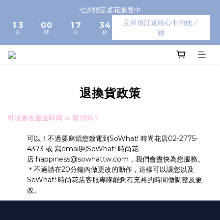
3
5
2
2
3
9
5
6
七夕限定桌花販售中
2
4
1
1
2
8
4
5
立即預訂送給心中的他／
:
:
:
1
3
0
0
1
7
3
4
她
日
時
分
秒
0
2
0
6
2
3
1
5
1
2
0
4
0
1
3
0
2
1
退換貨政策
0
可以更改運送時間 or 取消嗎？
可以！不過要麻煩您致電到SoWhat! 時尚花店02-2775-
4373 或 寫email到SoWhat! 時尚花
店
happiness@sowhattw.com
，我們會盡快為您服務。
＊不過請在20分鐘內做更改的動作，這樣可以讓您以及
SoWhat! 時尚花店客服專隊能夠有充裕的時間做調整及更
改。