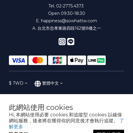
Tel. 02-2775.4373
Open 09:30-18:30
E.
happiness@sowhattw.com
A. 台北市忠孝東路四段162號8樓之一
$
TWD
繁體中文
此網站使用 cookies
提醒您，我們不會以電話或簡訊方式通知變更付款方式。
Hi, 本網站使用必要 cookies 和追蹤型 cookies 以確保
網站服務，後者將在獲得你的同意後才會執行追蹤。
了
解更多
Copyright© 2016-2023 SoWhat! 花樣子