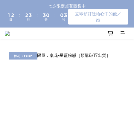
3
4
4
5
5
2
2
5
七夕限定桌花販售中
2
3
3
4
4
1
1
4
立即預訂送給心中的他／
:
:
:
1
2
2
3
3
0
0
3
她
日
時
分
秒
0
1
1
2
2
2
0
0
1
1
1
0
0
0
鮮花 Fresh