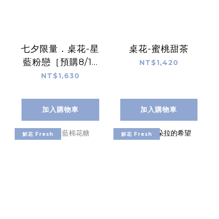
七夕限量．桌花-星
桌花-蜜桃甜茶
藍粉戀［預購8/17
NT$1,420
出貨］
NT$1,630
加入購物車
加入購物車
鮮花 Fresh
鮮花 Fresh