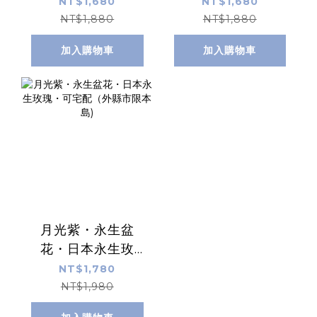
可宅配（外縣市限
可宅配（外縣市限
NT$1,680
NT$1,680
本島)
本島)
NT$1,880
NT$1,880
加入購物車
加入購物車
月光紫・永生盆
花・日本永生玫
瑰・可宅配（外縣
NT$1,780
市限本島)
NT$1,980